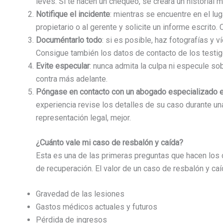
leves. Si te hacen un chequeo, se creará un historial m
Notifique el incidente
: mientras se encuentre en el lu
propietario o al gerente y solicite un informe escrito
Documéntarlo todo
: si es posible, haz fotografías y 
Consigue también los datos de contacto de los testig
Evite especular
: nunca admita la culpa ni especule so
contra más adelante.
Póngase en contacto con un abogado especializado 
experiencia revise los detalles de su caso durante una
representación legal, mejor.
¿Cuánto vale mi caso de resbalón y caída?
Esta es una de las primeras preguntas que hacen los 
de recuperación. El valor de un caso de resbalón y c
Gravedad de las lesiones
Gastos médicos actuales y futuros
Pérdida de ingresos