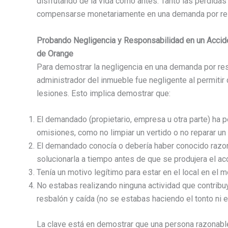
disfrutando de la vida como antes. Tanto las pérdi
compensarse monetariamente en una demanda por resp
Probando Negligencia y Responsabilidad en un Accid
de Orange
Para demostrar la negligencia en una demanda por res
administrador del inmueble fue negligente al permitir 
lesiones. Esto implica demostrar que:
El demandado (propietario, empresa u otra parte) ha p
omisiones, como no limpiar un vertido o no reparar un s
El demandado conocía o debería haber conocido razon
solucionarla a tiempo antes de que se produjera el ac
Tenía un motivo legítimo para estar en el local en el m
No estabas realizando ninguna actividad que contribuy
resbalón y caída (no se estabas haciendo el tonto ni 
La clave está en demostrar que una persona razonable